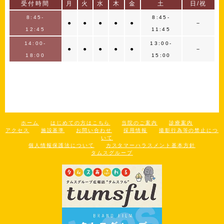
受付時間
月
火
水
木
金
土
日/祝
8:45-
8:45-
●
●
●
●
●
－
12:45
11:45
14:00-
13:00-
●
●
●
●
●
－
18:00
15:00
ホーム
はじめての方はこちら
当院のご案内
診療案内
アクセス
施設基準
お問い合わせ
採用情報
撮影行為等の禁止につ
いて
個人情報保護法について
カスタマーハラスメント基本方針
タムスグループ